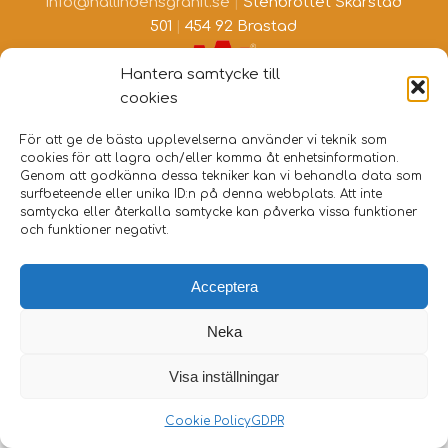
info@hallindensgranit.se
|
Stenbrottet Skarstad
501
|
454 92 Brastad
Hantera samtycke till
cookies
För att ge de bästa upplevelserna använder vi teknik som
cookies för att lagra och/eller komma åt enhetsinformation.
Genom att godkänna dessa tekniker kan vi behandla data som
surfbeteende eller unika ID:n på denna webbplats. Att inte
samtycka eller återkalla samtycke kan påverka vissa funktioner
och funktioner negativt.
Acceptera
Neka
Visa inställningar
Cookie Policy
GDPR