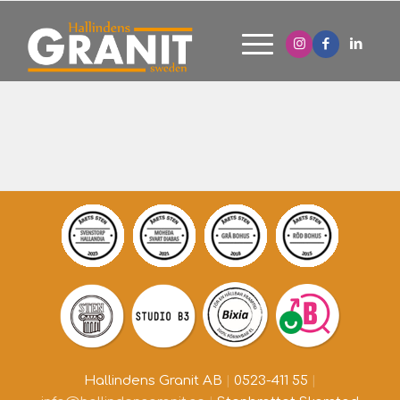
Hallindens Granit AB
|
0523-411 55
|