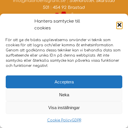
info@hallindensgranit.se
|
Stenbrottet Skarstad
501
|
454 92 Brastad
Hantera samtycke till
cookies
För att ge de bästa upplevelserna använder vi teknik som
cookies för att lagra och/eller komma åt enhetsinformation.
Genom att godkänna dessa tekniker kan vi behandla data som
surfbeteende eller unika ID:n på denna webbplats. Att inte
samtycka eller återkalla samtycke kan påverka vissa funktioner
och funktioner negativt.
Acceptera
Neka
Visa inställningar
Cookie Policy
GDPR