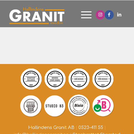
Hallindens Granit AB
|
0523-411 55
|