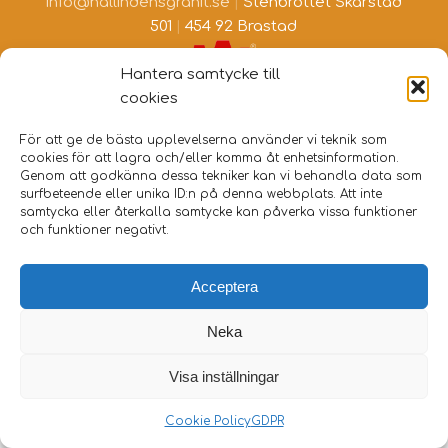
info@hallindensgranit.se
|
Stenbrottet Skarstad
501
|
454 92 Brastad
Hantera samtycke till
cookies
För att ge de bästa upplevelserna använder vi teknik som
cookies för att lagra och/eller komma åt enhetsinformation.
Genom att godkänna dessa tekniker kan vi behandla data som
surfbeteende eller unika ID:n på denna webbplats. Att inte
samtycka eller återkalla samtycke kan påverka vissa funktioner
och funktioner negativt.
Acceptera
Neka
Visa inställningar
Cookie Policy
GDPR