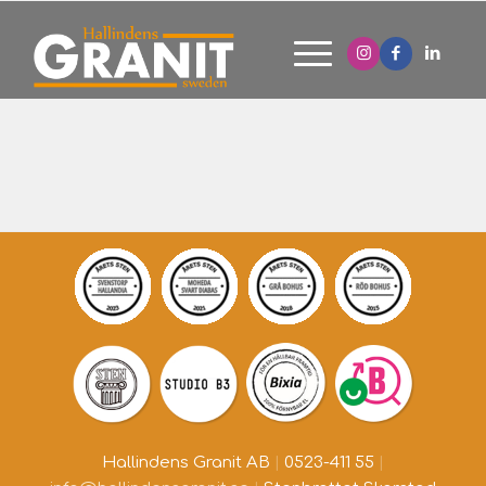
Hallindens Granit AB
|
0523-411 55
|