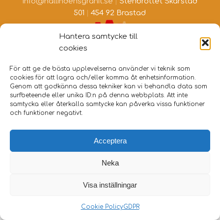
info@hallindensgranit.se
|
Stenbrottet Skarstad
501
|
454 92 Brastad
Hantera samtycke till
cookies
För att ge de bästa upplevelserna använder vi teknik som
cookies för att lagra och/eller komma åt enhetsinformation.
Genom att godkänna dessa tekniker kan vi behandla data som
surfbeteende eller unika ID:n på denna webbplats. Att inte
samtycka eller återkalla samtycke kan påverka vissa funktioner
och funktioner negativt.
Acceptera
Neka
Visa inställningar
Cookie Policy
GDPR