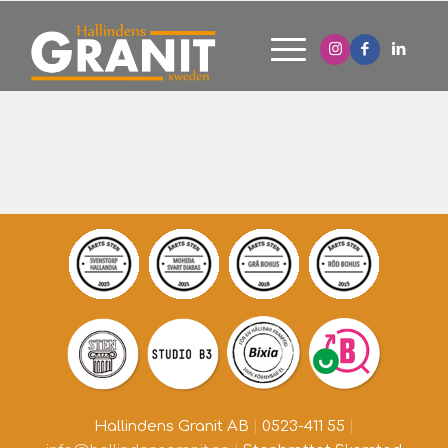
Hallindens Granit AB
|
0523-411 55
|