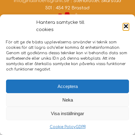
info@hallindensgranit.se
|
Stenbrottet Skarstad
501
|
454 92 Brastad
Hantera samtycke till
cookies
För att ge de bästa upplevelserna använder vi teknik som
cookies för att lagra och/eller komma åt enhetsinformation.
Genom att godkänna dessa tekniker kan vi behandla data som
surfbeteende eller unika ID:n på denna webbplats. Att inte
samtycka eller återkalla samtycke kan påverka vissa funktioner
och funktioner negativt.
Acceptera
Neka
Visa inställningar
Cookie Policy
GDPR