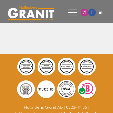
Hallindens Granit AB
|
0523-411 55
|