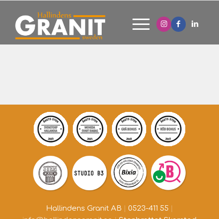
Hallindens Granit AB
|
0523-411 55
|