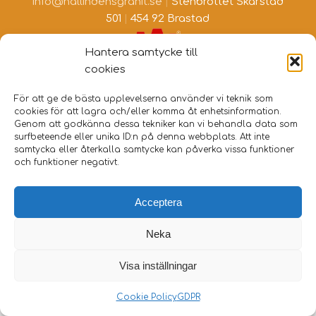
info@hallindensgranit.se
|
Stenbrottet Skarstad
501
|
454 92 Brastad
Hantera samtycke till
cookies
För att ge de bästa upplevelserna använder vi teknik som
cookies för att lagra och/eller komma åt enhetsinformation.
Genom att godkänna dessa tekniker kan vi behandla data som
surfbeteende eller unika ID:n på denna webbplats. Att inte
samtycka eller återkalla samtycke kan påverka vissa funktioner
och funktioner negativt.
Acceptera
Neka
Visa inställningar
Cookie Policy
GDPR