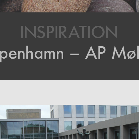
INSPIRATION
penhamn – AP Møl
Trappa/Hällar, TOSSENE Grå Bohus, Flammad, AP Möller
Köpenhamn Danmark, Hallindens Granit AB