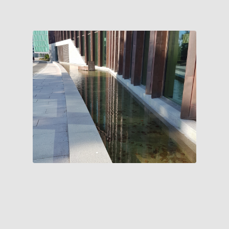
Hällar/Stensockel– TOSSENE Grå Bohus –
Lunds Tingrätt – Hallindens Granit AB