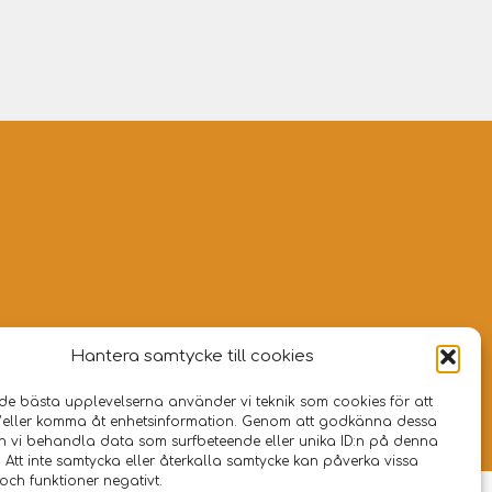
Hantera samtycke till cookies
d 501
|
454 92 Brastad
 de bästa upplevelserna använder vi teknik som cookies för att
/eller komma åt enhetsinformation. Genom att godkänna dessa
an vi behandla data som surfbeteende eller unika ID:n på denna
 Att inte samtycka eller återkalla samtycke kan påverka vissa
och funktioner negativt.