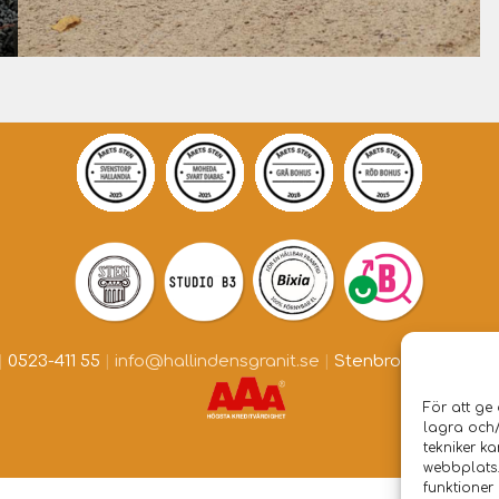
|
0523-411 55
|
info@hallindensgranit.se
|
Stenbrottet Skarsta
För att ge
lagra och
tekniker k
webbplats.
funktioner 