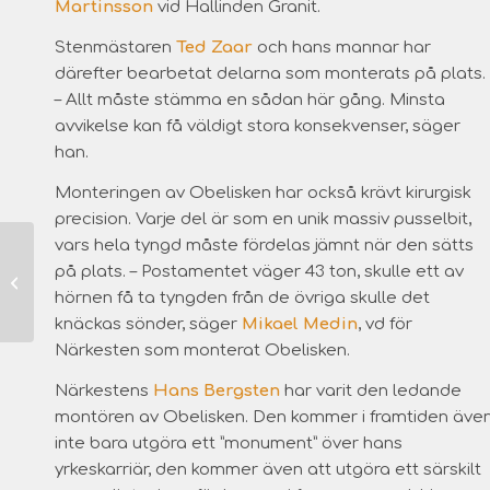
Martinsson
vid Hallinden Granit.
Stenmästaren
Ted Zaar
och hans mannar har
därefter bearbetat delarna som monterats på plats.
– Allt måste stämma en sådan här gång. Minsta
avvikelse kan få väldigt stora konsekvenser, säger
han.
Monteringen av Obelisken har också krävt kirurgisk
precision. Varje del är som en unik massiv pusselbit,
vars hela tyngd måste fördelas jämnt när den sätts
på plats. – Postamentet väger 43 ton, skulle ett av
hörnen få ta tyngden från de övriga skulle det
knäckas sönder, säger
Mikael Medin
, vd för
Närkesten som monterat Obelisken.
Närkestens
Hans Bergsten
har varit den ledande
montören av Obelisken. Den kommer i framtiden äve
inte bara utgöra ett ”monument” över hans
yrkeskarriär, den kommer även att utgöra ett särskilt