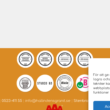
För att ge
lagra och
tekniker k
webbplats.
funktioner 
|
0523-411 55
|
info@hallindensgranit.se
|
Stenbrottet Skarsta
Ac