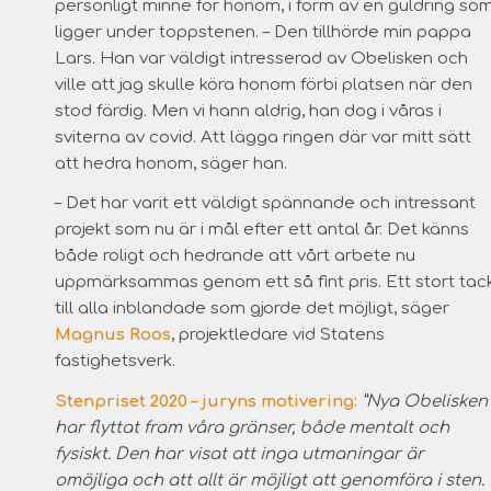
personligt minne för honom, i form av en guldring so
ligger under toppstenen. – Den tillhörde min pappa
Lars. Han var väldigt intresserad av Obelisken och
ville att jag skulle köra honom förbi platsen när den
stod färdig. Men vi hann aldrig, han dog i våras i
sviterna av covid. Att lägga ringen där var mitt sätt
att hedra honom, säger han.
– Det har varit ett väldigt spännande och intressant
projekt som nu är i mål efter ett antal år. Det känns
både roligt och hedrande att vårt arbete nu
uppmärksammas genom ett så fint pris. Ett stort tac
till alla inblandade som gjorde det möjligt, säger
Magnus Roos
, projektledare vid Statens
fastighetsverk.
Stenpriset 2020 – juryns motivering:
”Nya Obelisken
har flyttat fram våra gränser, både mentalt och
fysiskt. Den har visat att inga utmaningar är
omöjliga och att allt är möjligt att genomföra i sten.