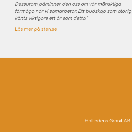
Dessutom påminner den oss om vår mänskliga
förmåga när vi samarbetar. Ett budskap som aldrig
känts viktigare ett år som detta.”
Läs mer på sten.se
Hallindens Granit AB