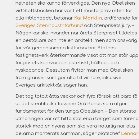
helheten ska kunna förverkligas. Den nya Obelisken
vid Slottsbacken har varit ett mästarprov i sten för
alla inblandade, betonar
Kai Marklin
, ordförande för
Sveriges Stenindustriförbund
och Stenprisets jury. –
Någon kanske invänder när årets Stenpriset tilldelas
en beställare och inte en arkitekt, men som ansvarig
för vår gemensamma kulturarv har Statens
fastighetsverk återkommande visat att man står upp
för prisets kärnvärden: estetiskt, hållbart och
nyskapande. Dessutom flyttar man med Obelisken
fram gränser som gör alla till vinnare, inklusive
Sveriges arkitektkår, säger han.
Det tog totalt åtta veckor och fyra försök att bara få
ut det stenblock i Tossene Grå Bohus som utgör
fundamentet för den tunga Obelisken. – Den största
utmaningen var att hitta ställena i berget som förena
storlek med en nyans som ska vara naturlig när alla
delarna monterats samman, säger platschef
Lennar