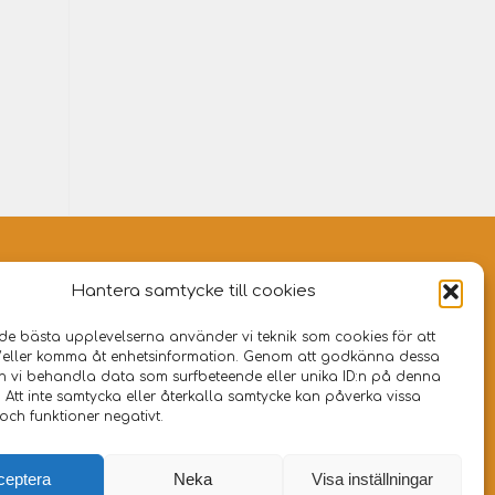
Hantera samtycke till cookies
 de bästa upplevelserna använder vi teknik som cookies för att
/eller komma åt enhetsinformation. Genom att godkänna dessa
an vi behandla data som surfbeteende eller unika ID:n på denna
 Att inte samtycka eller återkalla samtycke kan påverka vissa
och funktioner negativt.
d 501
|
454 92 Brastad
ceptera
Neka
Visa inställningar