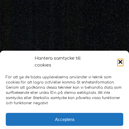
Hantera samtycke till
cookies
För att ge de bästa upplevelserna använder vi teknik som
cookies för att lagra och/eller komma åt enhetsinformation.
Genom att godkänna dessa tekniker kan vi behandla data som
surfbeteende eller unika ID:n på denna webbplats. Att inte
samtycka eller återkalla samtycke kan påverka vissa funktioner
och funktioner negativt.
Acceptera
Hallindens Granit AB
|
0523-411 55
|
info@hallindensgranit.se
|
Stenbrottet Skarstad