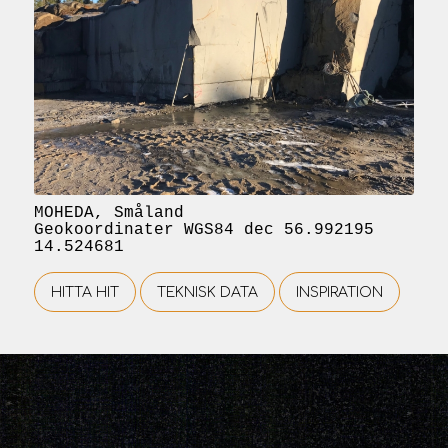
MOHEDA, geokoordinater, WGS84 dec 56.992195
14.524681
MOHEDA, Småland
Geokoordinater WGS84 dec 56.992195
14.524681
HITTA HIT
TEKNISK DATA
INSPIRATION